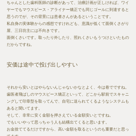
ちゃんとした歯科医師の診断があって、治療計画が正しければ、ワイ
ヤーでもマウスピース・アライナー矯正でも同じゴールに到達すると
思うのでが、その背景には患者さんがあるということです。
私自身の実体験からの感想ですけれども、意識が低くて面倒くさがり
屋、三日坊主には不向きです。
面倒くさいです。取ったり外したり、照れくさいもうつけといたもの
だからですね。
安価は途中で投げ出しやすい
それから安いとはやらないんじゃないかなとよく、今は巷でですね。
歯医者飛ばしのマウスピース矯正といって、どこから駅前でスキャニ
ングして印章型を取ってんで、自宅に送られてくるようなシステムも
あると聞いてます。
そして、非常に安く金額を押さえている金額安いとですね。
でもいいやって思っちゃう人も結構出てくると思います。
お金捨ててるだけですから、高い金額を取るというのも重要だと思っ
てます。